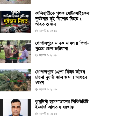
কালিহাতীতে পৃথক মোটরসাইকেল
দুর্ঘটনায় দুই কিশোর নিহত ॥
আহত ৩ জন
আগস্ট ৬, ২০২৬
গোপালপুরে মাদক মামলায় পিতা-
পুত্রের জেল জরিমানা
আগস্ট ৬, ২০২৬
গোপালপুরে ১৫শ’ মিটার অবৈধ
চায়না দুয়ারী জাল জব্দ ॥ আগুনে
ধ্বংস
আগস্ট ৬, ২০২৬
কুমুদিনী হাসপাতালের সিকিউরিটি
ইনচার্জ আলতাব বরখাস্ত
আগস্ট ৬, ২০২৬