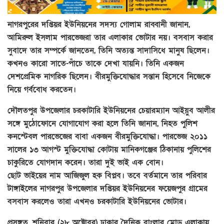
নাগরপুরের দপ্তিয়র ইউনিয়নের সদস্য গোলাম রাব্বানী জানান,
আমিরুল ইসলাম পারভেজরা তার এলাকার ভোটার নয়। বসবাস করার
সুবাদে তার সম্পর্কে জানতেন, তিনি অত্যন্ত সাদাসিধে মানুষ ছিলেন।
কখনও কারো সাতে-পাঁচে তাকে দেখা যায়নি। তিনি একজন
দেশপ্রেমিক নাগরিক ছিলেন। বীরমুক্তিযোদ্ধার সন্তান হিসেবে নিজেকে
নিয়ে গর্ববোধ করতেন।
দৌলতপুর উপজেলার চরকাটারি ইউনিয়নের চেয়ারম্যান আইয়ুব আলীর
সঙ্গে মুঠোফোনে যোগাযোগ করা হলে তিনি জানান, নিহত পুলিশ
কনস্টেবল পারভেজের বাবা একজন বীরমুক্তিযোদ্ধা। পারভেজ ২০১১
সালের ১৩ আগস্ট মুক্তিযোদ্ধা কোটায় মানিকগঞ্জের ঠিকানায় পুলিশের
চাকুরিতে যোগদান করেন। তারা দুই ভাই এক বোন।
ছোট ভাইয়ের নাম আজিজুল হক বিপ্লব। তবে বর্তমানে তার পরিবার
টাঙ্গাইলের নাগরপুর উপজেলার দপ্তিয়র ইউনিয়নের ফয়েজপুর গ্রামের
বসবাস করলেও তারা এখনও চরকাটারি ইউনিয়নের ভোটার।
প্রসঙ্গত, শনিবার (২৮ অক্টোবর) ঢাকার দৈনিক বাংলার মোড় এলাকায়