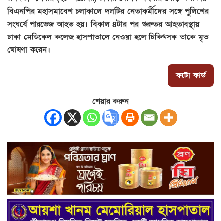
বিএনপির মহাসমাবেশ চলাকালে দলটির নেতাকর্মীদের সঙ্গে পুলিশের
সংঘর্ষে পারভেজ আহত হয়। বিকাল ৪টার পর গুরুতর আহতাবস্থায়
ঢাকা মেডিকেল কলেজ হাসপাতালে নেওয়া হলে চিকিৎসক তাকে মৃত
ঘোষণা করেন।
ফটো কার্ড
শেয়ার করুন