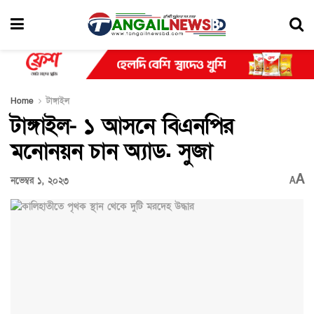
Home
টাঙ্গাইল
টাঙ্গাইল- ১ আসনে বিএনপির
মনোনয়ন চান অ্যাড. সুজা
A
নভেম্বর ১, ২০২৩
A