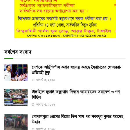
সর্বশেষ সংবাদ
দেশকে অস্থিতিশীল করার ষড়যন্ত্র করছে স্বৈরাচারের দোসররা-
প্রতিমন্ত্রী টুকু
আগস্ট ৫, ২০২৬
টাঙ্গাইলে জুলাই অভ্যুত্থান দিবসে জামায়াতের সমাবেশ ও গণ
মিছিল
আগস্ট ৫, ২০২৬
গোপালপুরে প্রেমের বিয়ের তিন মাস পর নববধূর ঝুলন্ত মরদেহ
উদ্ধার
আগস্ট ৫, ২০২৬