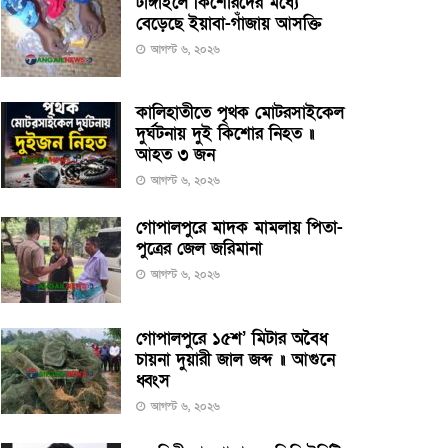
টাঙ্গাইলে কিশোরদের মধ্যে
বেড়েছে ইয়াবা-গাঁজায় আসক্তি
আগস্ট ৬, ২০২৬
কালিহাতীতে পৃথক মোটরসাইকেল
দুর্ঘটনায় দুই কিশোর নিহত ॥
আহত ৩ জন
আগস্ট ৬, ২০২৬
গোপালপুরে মাদক মামলায় পিতা-
পুত্রের জেল জরিমানা
আগস্ট ৬, ২০২৬
গোপালপুরে ১৫শ’ মিটার অবৈধ
চায়না দুয়ারী জাল জব্দ ॥ আগুনে
ধ্বংস
আগস্ট ৬, ২০২৬