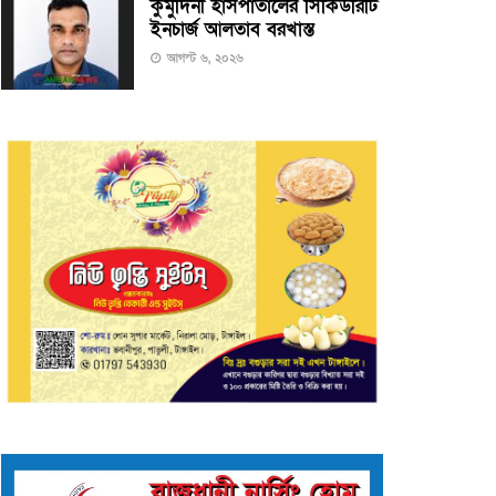
কুমুদিনী হাসপাতালের সিকিউরিটি
ইনচার্জ আলতাব বরখাস্ত
আগস্ট ৬, ২০২৬