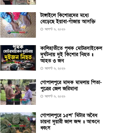
টাঙ্গাইলে কিশোরদের মধ্যে
বেড়েছে ইয়াবা-গাঁজায় আসক্তি
আগস্ট ৬, ২০২৬
কালিহাতীতে পৃথক মোটরসাইকেল
দুর্ঘটনায় দুই কিশোর নিহত ॥
আহত ৩ জন
আগস্ট ৬, ২০২৬
গোপালপুরে মাদক মামলায় পিতা-
পুত্রের জেল জরিমানা
আগস্ট ৬, ২০২৬
গোপালপুরে ১৫শ’ মিটার অবৈধ
চায়না দুয়ারী জাল জব্দ ॥ আগুনে
ধ্বংস