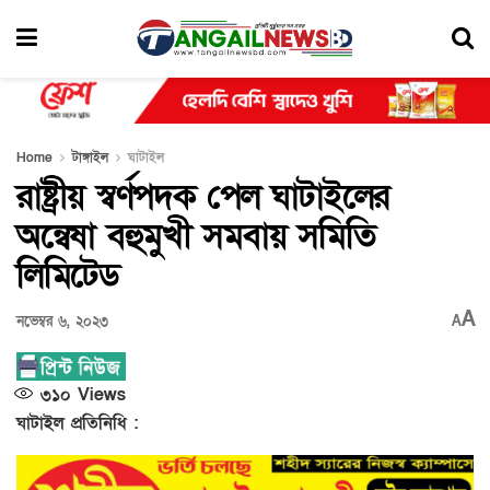
Home
টাঙ্গাইল
ঘাটাইল
রাষ্ট্রীয় স্বর্ণপদক পেল ঘাটাইলের
অন্বেষা বহুমুখী সমবায় সমিতি
লিমিটেড
A
নভেম্বর ৬, ২০২৩
A
৩১০
Views
ঘাটাইল প্রতিনিধি :