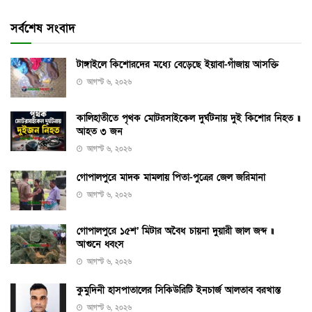
সর্বশেষ সংবাদ
টাঙ্গাইলে কিশোরদের মধ্যে বেড়েছে ইয়াবা-গাঁজায় আসক্তি
আগস্ট ৬, ২০২৬
কালিহাতীতে পৃথক মোটরসাইকেল দুর্ঘটনায় দুই কিশোর নিহত ॥
আহত ৩ জন
আগস্ট ৬, ২০২৬
গোপালপুরে মাদক মামলায় পিতা-পুত্রের জেল জরিমানা
আগস্ট ৬, ২০২৬
গোপালপুরে ১৫শ’ মিটার অবৈধ চায়না দুয়ারী জাল জব্দ ॥
আগুনে ধ্বংস
আগস্ট ৬, ২০২৬
কুমুদিনী হাসপাতালের সিকিউরিটি ইনচার্জ আলতাব বরখাস্ত
আগস্ট ৬, ২০২৬