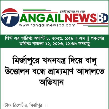
প্রিন্ট এর তারিখঃ অগাস্ট ৮, ২০২৬, ১:২৯ এ.এম || প্রকাশের
তারিখঃ নভেম্বর ১২, ২০২৩, ১২:৩৬ অপরাহ্ণ
মির্জাপুরে খননযন্ত্র দিয়ে বালু
উত্তোলন বন্ধে ভ্রাম্যমাণ আদালতে
অভিযান
স্টাফ রিপোর্টার, মির্জাপুর ।।