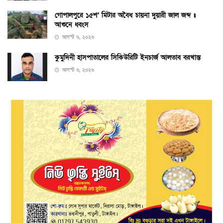
গোপালপুরে ১৫শ’ মিটার অবৈধ চায়না দুয়ারী জাল জব্দ ॥
আগুনে ধ্বংস
আগস্ট ৬, ২০২৬
কুমুদিনী হাসপাতালের সিকিউরিটি ইনচার্জ আলতাব বরখাস্ত
আগস্ট ৬, ২০২৬