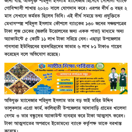
জানা যায়, অভিযুক্ত শহিদুল ইসলাম ম্যানেজার হিসেবে সোনালী ব্যাংক
গোবিন্দাসী শাখায় ২০২০ সালে যোগদান করে। এরপর দীর্ঘ ৩ বছর ২
মাস সেখানে কর্মরত ছিলেন তিনি। এই দীর্ঘ সময়ে তথ্য প্রযুক্তিতে
মেধাসম্পন্ন শহিদুল ইসলাম কৌশলে ব্যাংকের ১৩০ জনের সঞ্চয়পত্রের
টাকা লুজ চেকের (জরুরি উত্তোলনের জন্য একক পাতা) মাধ্যমে অন্য
অ্যাকাউন্টে ৫ কোটি ১১ লাখ টাকা সরিয়ে নেন। এছাড়া উপজেলার
গাবসারা ইউনিয়নের হতদরিদ্রদের ভাতার ৬ লাখ ৮১ টাকাও গায়েব
করেছেন বলে অভিযোগ রয়েছে।
অভিযুক্ত ম্যানেজার শহিদুল ইসলাম তার বড় ভাই মহির উদ্দিন
তালুকদার এগ্রো ফার্ম, কালিহাতী উপজেলার আদাবাড়ি গ্রামের খালেদা
বেগম ও তার বন্ধুদের অ্যাকাউন্ট ব্যবহার করে টাকা আত্মসাৎ করেন।
টাকা আত্মসাতের অপরাধে ইতোমধ্যে ব্যাংক কর্তৃপক্ষ তাকে বরখাস্ত
করেছে।