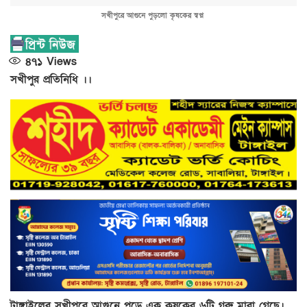
সখীপুরে আগুনে পুড়লো কৃষকের স্বপ্ন
৪৭১
Views
সখীপুর প্রতিনিধি ।।
টাঙ্গাইলের সখীপুরে আগুনে পুড়ে এক কৃষকের ৬টি গরু মারা গেছে।