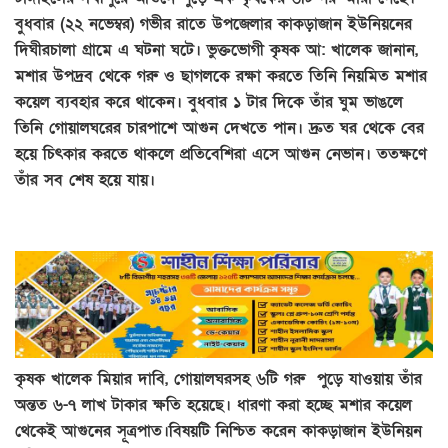
বুধবার (২২ নভেম্বর) গভীর রাতে উপজেলার কাকড়াজান ইউনিয়নের
দিঘীরচালা গ্রামে এ ঘটনা ঘটে। ভুক্তভোগী কৃষক আ: খালেক জানান,
মশার উপদ্রব থেকে গরু ও ছাগলকে রক্ষা করতে তিনি নিয়মিত মশার
কয়েল ব্যবহার করে থাকেন। বুধবার ১ টার দিকে তাঁর ঘুম ভাঙলে
তিনি গোয়ালঘরের চারপাশে আগুন দেখতে পান। দ্রুত ঘর থেকে বের
হয়ে চিৎকার করতে থাকলে প্রতিবেশিরা এসে আগুন নেভান। ততক্ষণে
তাঁর সব শেষ হয়ে যায়।
কৃষক খালেক মিয়ার দাবি, গোয়ালঘরসহ ৬টি গরু পুড়ে যাওয়ায় তাঁর
অন্তত ৬-৭ লাখ টাকার ক্ষতি হয়েছে। ধারণা করা হচ্ছে মশার কয়েল
থেকেই আগুনের সূত্রপাত।বিষয়টি নিশ্চিত করেন কাকড়াজান ইউনিয়ন