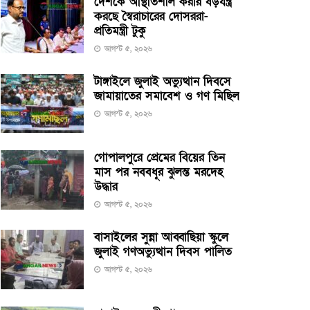
দেশকে অস্থিতিশীল করার ষড়যন্ত্র
করছে স্বৈরাচারের দোসররা-
প্রতিমন্ত্রী টুকু
আগস্ট ৫, ২০২৬
টাঙ্গাইলে জুলাই অভ্যুত্থান দিবসে
জামায়াতের সমাবেশ ও গণ মিছিল
আগস্ট ৫, ২০২৬
গোপালপুরে প্রেমের বিয়ের তিন
মাস পর নববধূর ঝুলন্ত মরদেহ
উদ্ধার
আগস্ট ৫, ২০২৬
বাসাইলের সুন্না আব্বাছিয়া স্কুলে
জুলাই গণঅভ্যুত্থান দিবস পালিত
আগস্ট ৫, ২০২৬