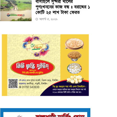
বাসাইলে সুন্দরী খালের
পুণঃখননের কাজ বন্ধ ॥ বরাদ্দের ১
কোটি ২৫ লাখ টাকা ফেরত
আগস্ট ৫, ২০২৬