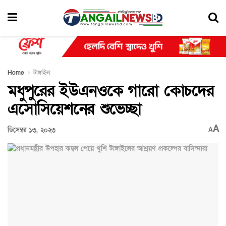
Home
টাঙ্গাইল
মধুপুরের ইউএনওকে গারো কোচদের
এসোসিয়েশনের শুভেচ্ছা
A
ডিসেম্বর ১৩, ২০২৩
A