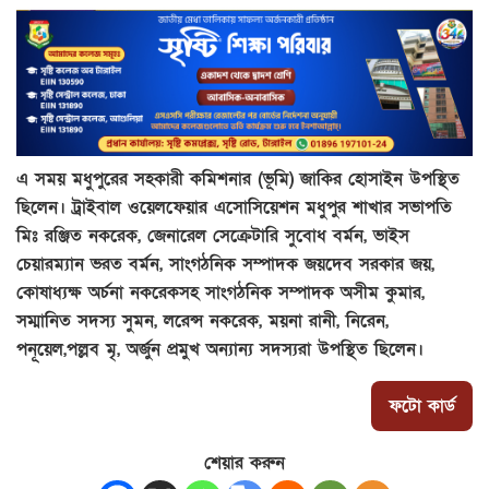
এ সময় মধুপুরের সহকারী কমিশনার (ভূমি) জাকির হোসাইন উপস্থিত
ছিলেন। ট্রাইবাল ওয়েলফেয়ার এসোসিয়েশন মধুপুর শাখার সভাপতি
মিঃ রঞ্জিত নকরেক, জেনারেল সেক্রেটারি সুবোধ বর্মন, ভাইস
চেয়ারম্যান ভরত বর্মন, সাংগঠনিক সম্পাদক জয়দেব সরকার জয়,
কোষাধ্যক্ষ অর্চনা নকরেকসহ সাংগঠনিক সম্পাদক অসীম কুমার,
সম্মানিত সদস্য সুমন, লরেন্স নকরেক, ময়না রানী, নিরেন,
পনূয়েল,পল্লব মৃ, অর্জুন প্রমুখ অন্যান্য সদস্যরা উপস্থিত ছিলেন।
ফটো কার্ড
শেয়ার করুন