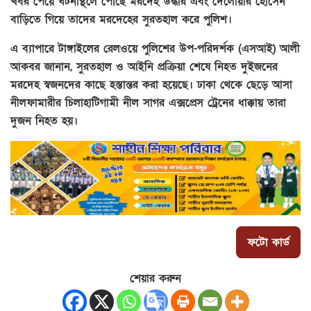
খবর পেয়ে ঘটনাস্থলে পৌঁছে মরদেহ উদ্ধার এবং দেলোয়ার হোসেন
বাড়িতে গিয়ে তাদের মরদেহের সুরতহাল করে পুলিশ।
এ ব্যাপারে টাঙ্গাইলের রেলওয়ে পুলিশের উপ-পরিদর্শক (এসআই) আলী
আকবর জানান, সুরতহাল ও আইনি প্রক্রিয়া শেষে নিহত দুইজনের
মরদেহ স্বজনদের কাছে হস্তান্তর করা হয়েছে। ঢাকা থেকে ছেড়ে আসা
নীলফামারীর চিলাহাটিগামী নীল সাগর এক্সপ্রেস ট্রেনের ধাক্কায় তারা
দুজন নিহত হয়।
ফটো কার্ড
শেয়ার করুন