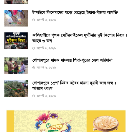
টাঙ্গাইলে কিশোরদের মধ্যে বেড়েছে ইয়াবা-গাঁজায় আসক্তি
আগস্ট ৬, ২০২৬
কালিহাতীতে পৃথক মোটরসাইকেল দুর্ঘটনায় দুই কিশোর নিহত ॥
আহত ৩ জন
আগস্ট ৬, ২০২৬
গোপালপুরে মাদক মামলায় পিতা-পুত্রের জেল জরিমানা
আগস্ট ৬, ২০২৬
গোপালপুরে ১৫শ’ মিটার অবৈধ চায়না দুয়ারী জাল জব্দ ॥
আগুনে ধ্বংস
আগস্ট ৬, ২০২৬