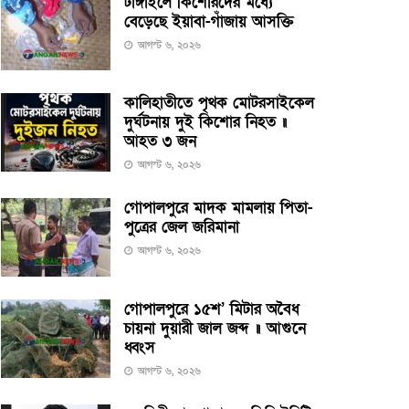
টাঙ্গাইলে কিশোরদের মধ্যে
বেড়েছে ইয়াবা-গাঁজায় আসক্তি
আগস্ট ৬, ২০২৬
কালিহাতীতে পৃথক মোটরসাইকেল
দুর্ঘটনায় দুই কিশোর নিহত ॥
আহত ৩ জন
আগস্ট ৬, ২০২৬
গোপালপুরে মাদক মামলায় পিতা-
পুত্রের জেল জরিমানা
আগস্ট ৬, ২০২৬
গোপালপুরে ১৫শ’ মিটার অবৈধ
চায়না দুয়ারী জাল জব্দ ॥ আগুনে
ধ্বংস
আগস্ট ৬, ২০২৬