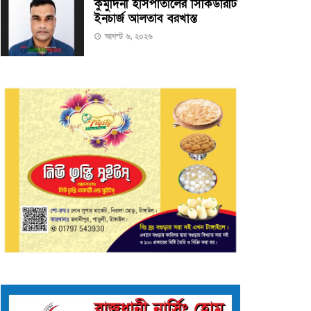
কুমুদিনী হাসপাতালের সিকিউরিটি
ইনচার্জ আলতাব বরখাস্ত
আগস্ট ৬, ২০২৬