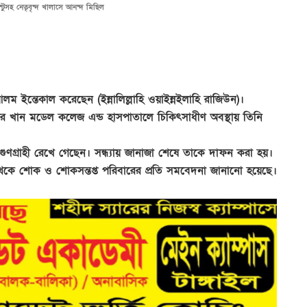
ন্টুসহ নেতৃবৃন্দ খালাসে আনন্দ মিছিল
আলম ইন্তেকাল করেছেন (ইন্নালিল্লাহি ওয়াইন্নইলাহি রাজিউন)।
য়ার খান মডেল কলেজ এন্ড হাসপাতালে চিকিৎসাধীণ অবস্থায় তিনি
 ও গুণগ্রাহী রেখে গেছেন। সন্ধ্যায় জানাজা শেষে তাকে দাফন করা হয়।
্ষ থেকে শোক ও শোকসন্তপ্ত পরিবারের প্রতি সমবেদনা জানানো হয়েছে।