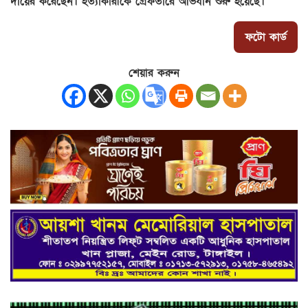
দায়ের করেছেন। হত্যাকারীকে গ্রেফতারে অভিযান শুরু হয়েছে।
ফটো কার্ড
শেয়ার করুন