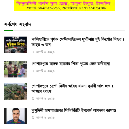
সর্বশেষ সংবাদ
কালিহাতীতে পৃথক মোটরসাইকেল দুর্ঘটনায় দুই কিশোর নিহত ॥
আহত ৩ জন
আগস্ট ৬, ২০২৬
গোপালপুরে মাদক মামলায় পিতা-পুত্রের জেল জরিমানা
আগস্ট ৬, ২০২৬
গোপালপুরে ১৫শ’ মিটার অবৈধ চায়না দুয়ারী জাল জব্দ ॥
আগুনে ধ্বংস
আগস্ট ৬, ২০২৬
কুমুদিনী হাসপাতালের সিকিউরিটি ইনচার্জ আলতাব বরখাস্ত
আগস্ট ৬, ২০২৬