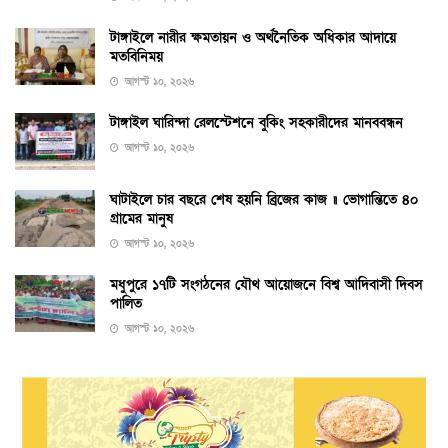
টাঙ্গাইলে নারীর ক্ষমতায়ন ও অর্থনৈতিক অধিকার আদায়ে
মতবিনিময়
আগস্ট ১০, ২০২৬
টাঙ্গাইল ঘারিন্দা রেলস্টেশনে বুকিং সহকারীদের মানববন্ধন
আগস্ট ১০, ২০২৬
ঘাটাইলে চার বছরে শেষ হয়নি ব্রিজের কাজ ॥ ভোগান্তিতে ৪০
গ্রামের মানুষ
আগস্ট ১০, ২০২৬
মধুপুরে ১৭টি সংগঠনের যৌথ আয়োজনে বিশ্ব আদিবাসী দিবস
পালিত
আগস্ট ১০, ২০২৬