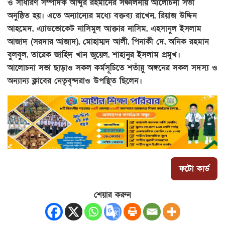
ও সাধারণ সম্পাদক আব্দুর রহমানের সঞ্চালনায় আলোচনা সভা
অনুষ্ঠিত হয়। এতে অন্যান্যের মধ্যে বক্তব্য রাখেন, রিয়াজ উদ্দিন
আহমেদ, এ্যাডভোকেট নাসিমুল আক্তার নাসিম, এহসানুল ইসলাম
আজাদ (সরদার আজাদ), মোহাম্মদ আলী, পিনাকী দে, অনিক রহমান
বুলবুল, তারেক জাহিদ খান জুয়েল, শাহানুর ইসলাম প্রমুখ।
আলোচনা সভা ছাড়াও সকল কর্মসূচিতে শতাঁয়ু অঙ্গনের সকল সদস্য ও
অন্যান্য ক্লাবের নেতৃবৃন্দরাও উপস্থিত ছিলেন।
ফটো কার্ড
শেয়ার করুন