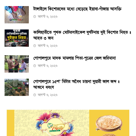
টাঙ্গাইলে কিশোরদের মধ্যে বেড়েছে ইয়াবা-গাঁজায় আসক্তি
আগস্ট ৬, ২০২৬
কালিহাতীতে পৃথক মোটরসাইকেল দুর্ঘটনায় দুই কিশোর নিহত ॥
আহত ৩ জন
আগস্ট ৬, ২০২৬
গোপালপুরে মাদক মামলায় পিতা-পুত্রের জেল জরিমানা
আগস্ট ৬, ২০২৬
গোপালপুরে ১৫শ’ মিটার অবৈধ চায়না দুয়ারী জাল জব্দ ॥
আগুনে ধ্বংস
আগস্ট ৬, ২০২৬