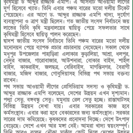
কৃষিমন্ত্রী ড আব্দুর রাজ্জাক এমপি। এ আসনটি আওয়ামী লীগের
দূর্গ হিসেবে খ্যাত। তিনি এবার পঞ্চম বারের মতো দলীয় টিকেট
পেয়েছেন। এর আগে ড. আব্দুর রাজ্জাক এমপি খাদ্য, দুর্যোগ
ব্যবস্থাপনা ও ত্রাণ মন্ত্রী ছিলেন। গত জাতীয় সংসদ নির্বাচনে জয়
লাভের তিনি কৃষি মন্ত্রনালয়ের দ্বায়িত্ব পেয়ে সফলতার সাথে
কৃষিমন্ত্রী হিসেবে দ্বায়িত্ব পালন করেছেন।
দ্বাদশ জাতীয় সংসদ নির্বাচনে তিনি পঞ্চম বারের মতো দলীয়
মনোনয়ন পেয়ে ব্যাপক প্রচার প্রচারনায় নেমেছেন। সকাল থেকে
মধুপুর উপজেলার পাহাড়িরা এলাকার কুড়ালিয়া, আশ্রা, ধলপুর,
নেদুর বাজার, গারোবাজার, আউশনারা, বোকার বাইদ, শাইল
বাইদ, কাকরাইদ, জলছত্র, বেরিবাইদ, মাগন্তিনগর, বৈরাগী
বাজার, মজিদ বাজার, গোবুদিয়াসহ বিভিন্ন পথ সভায় বক্তব্য
রাখেন।
পথ সভায় আওয়ামী লীগের প্রেসিডিয়াম সদস্য ও কৃষিমন্ত্রী ড.
আব্দুর রাজ্জাক এমপি বলেছেন, দেশের উন্নয়ন এখন দৃশ্যমান।
পদ্মা সেতু, বঙ্গবন্ধু সেতু। যমুনায় রেল সেতু হচ্ছে। রাস্তাঘাটসহ
বিভিন্ন উন্নয়ন দেখা যায়। এবার সরকারের কাজ হবে
কর্মসংস্থান। এবার করা হবে বেকারদের জন্য কর্মসংস্থান। সরকার
সারের দাম কমিয়েছে। কৃষকদের প্রনোদনা দিচ্ছে। দেশে উৎপাদ
বেড়েছে। দেশে এখন আর মঙ্গা নেই। আমরা খাদ্য স্বয়ংসম্পূর্ণ।
তিনি আরও বলেন, নৌকা মাকাঁয় ভোট দিলে দেশের উন্নয়ন