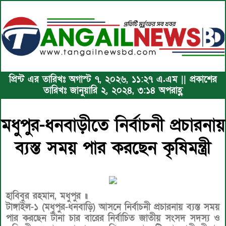
প্রিন্ট এর তারিখঃ অগাস্ট ৭, ২০২৬, ১১:২৭ এ.এম || প্রকাশের
তারিখঃ জানুয়ারি ২, ২০২৪, ৩:১৪ অপরাহ্ণ
মধুপুর-ধনবাড়ীতে নির্বাচনী প্রচারনায়
ব্যস্ত সময় পার করছেন কৃষিমন্ত্রী
হাবিবুর রহমান, মধুপুর ॥
টাঙ্গাইল-১ (মধুপুর-ধনবাড়ি) আসনে নির্বাচনী প্রচারনায় ব্যস্ত সময়
পার করছেন টানা চার বারের নির্বাচিত জাতীয় সংসদ সদস্য ও