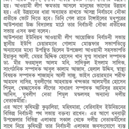
হয়। আওয়ামী লীগ ক্ষমতায় আসলে মানুষের ভাগ্যের উন্নয়ন
হয়। এই উন্নয়নের ধারা অব্যাহত রাখতে আসন্ন নির্বাচনে নৌকা
প্রতীকে ভোট দিতে হবে। তিনি গেল রাতে টাঙ্গাইলের মধুপুরের
আউশনারা উচ্চ বিদ্যালয় মাঠে তার নির্বাচনী নৌকা প্রতীকের
সভায় এসব কথা বলেন।
আউশনারা ইউনিয়ন আওয়ামী লীগ আয়োজিত নির্বাচনী সভায়
স্থানীয় ইউপি চেয়ারম্যান গোলাম মোস্তফার সভাপতিত্বে
অন্যান্যের মধ্যে উপস্থিত ছিলেন উপজেলা আওয়ামী সহসভাপতি
ইয়াকুব আলী, মেয়র ছিদ্দিক হোসেন খান যুগ্ম সাধারণ সম্পাদক
ডা. মীর ফরহাদুল আলম মনি, সাদিকুল ইসলাম সাদিক,
সাংগঠনিক সম্পাদক আবুল কালাম আজাদ, হেলাল উদ্দিন, স্বাস্থ্য
বিষয়ক সম্পাদক শাজাহান আলী সাজু, ভাইস চেয়ারম্যান শরীফ
আহমদ নাসির, যুবলীগের আহবায়ক খন্দকার আলমগীর হোসেন
শিমুল, স্বেচ্ছাসেবক লীগের সাধারণ সম্পাদক আনিসুর রহমান
আনিস, যুবলীগ নেতা শিমুল মন্ডলসহ অন্যান্য দলীয়
নেতাকর্মীরা।
এর আগে কৃষিমন্ত্রী কুড়ালিয়া, মহিষমারা, বেরিবাইদ ইউনিয়নের
বিভিন্ন নির্বাচনী পথ সভায় বক্তব্য রাখেন। এর আগে ধনবাড়ী
উপজেলার বিভিন্ন এলাকায় সকাল থেকে দলীয় নেতাকর্মীদের
সাথে নিয়ে কৃষিমন্ত্রী তার নির্বাচনী এলাকার জনসংযোগে ব্যস্ত