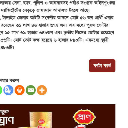
 এলাকায় সেনা, র‌্যাব, পুলিশ ও আনসারসহ পর্যাপ্ত সংখ্যক আইনশৃংখলা
যাজিষ্ট্রেটের নেতৃত্বে ভ্রাম্যমান আদালত টহলে আছে।
া গেছে, টাঙ্গাইল জেলার আটটি সংসদীয় আসনে মোট ৫৬ জন প্রার্থী এবার
ার রয়েছেন ৩১ লাখ ৪৬ হাজার ৬৭২ জন। এর মধ্যে পুরুষ ভোটার
েন ১৫ লাখ ৬৯ হাজার ৩৪৯জন এবং তৃতীয় লিঙ্গের ভোটার রয়েছেন
৬টি। মোট ভোট কক্ষ রয়েছে ৬ হাজার ৮৯০টি। এরমধ্যে স্থায়ী
ে ৪৮৩টি।
ফটো কার্ড
েয়ার করুন