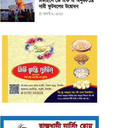
টাঙ্গাইলে জে এফ এ অনুর্ধ্ব-১৪
নারী ফুটবলের উদ্বোধন
আগস্ট ৮, ২০২৬