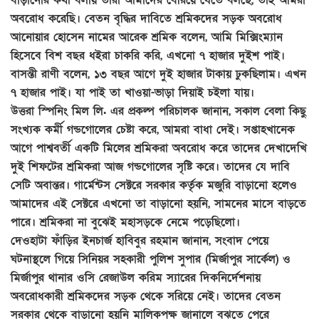
অবরোধ করেছি। বেতন বৃদ্ধির দাবিতে শ্রমিকদের সড়ক অবরোধ
আনোয়ার হোসেন নামের আরেক শ্রমিক বলেন, আমি মিক্সিংম্যান
হিসেবে বিশ বছর ধইরা চাকরি করি, এখনো ৭ হাজার দুইশ পাই।
বাসন্তী রাণী বলেন, ১৩ বছর আগে দুই হাজার টাকায় ঢুকছিলাম। এখন
৭ হাজার পাই। যা পাই তা খাওয়া-ভাড়া দিয়াই চইলা যায়।
উত্তরা স্পিনিং মিল লি. এর প্রকল্প পরিচালক জানান, সকাল বেলা কিছু
সংখ্যক কর্মী গন্ডগোলের চেষ্টা করে, আমরা বাধা দেই। সপ্তাহখানেক
আগে পাশ্ববর্তী একটি মিলের শ্রমিকরা অবরোধ করে তাদের দেখাদেখি
দুই শিফটের শ্রমিকরা আজ গন্ডগোলের সৃষ্টি করে। তাদের যে দাবি
সেটি অবান্তর। গার্মেন্টস সেক্টরে সরকার কর্তৃক মজুরি বাড়ানো হলেও
আমাদের এই সেক্টরে এখনো তা বাড়ানো হয়নি, সামনের মাসে বাড়তে
পারে। শ্রমিকরা না বুঝেই মহাসড়কে নেমে পড়েছিলো।
দেওহাটা ফাঁড়ির ইনচার্জ হাবিবুর রহমান জানান, সংবাদ পেয়ে
ঘটনাস্থলে গিয়ে সিনিয়র সহকারী পুলিশ সুপার (মির্জাপুর সার্কেল) ও
মির্জাপুর থানার ওসি রেজাউল করিম স্যারের দিকনির্দেশনায়
অবরোধকারী শ্রমিকদের সড়ক থেকে সরিয়ে নেই। তাদের বেতন
সরকার থেকে বাড়ানো হয়নি মালিকপক্ষ জানালে বুঝতে পেরে