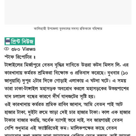
কালিহাতী উপজেলা যুবদলের সদস্য রফিককে বহিষ্কার
৩৮০
Views
স্টাফ রিপোর্টার ॥
টাঙ্গাইলের মির্জাপুরে বেতন বৃদ্ধির দাবিতে উত্তরা কটন মিলস লি. এর
কারখানায় কর্মরত শ্রমিকরা বিক্ষোভ ও প্রতিবাদ করেছে। বুধবার (১০
জানুয়ারি) দুপুর ২টার দিকে গোড়াই এলাকায় এ ঘটনা ঘটে। এ সময়
তারা ঢাকা-টাঙ্গাইল মহাসড়ক অবরোধ করলে মহাসড়কের উভয়পাশের
যান চলাচল বন্ধের কারণে দীর্ঘ যানজটের সৃষ্টি হয়।
ওই কারখানায় কর্মরত শ্রমিক রাব্বি জানান, আমি বেতন পাই আট
হাজার টাকা, দুইটা রুমে ভাড়া দেই চার হাজার টাকা। কাল এক হাজার
টাকার বাজার করছি, অর্ধেক ব্যাগই ভরে নাই, সব জায়গায়ই বেতন
বেশি শুধুমাত্র এই ফ্যাক্টরিতেই কম। মালিকপক্ষের কাছে বেতন
বাড়ানোর কথা বলায় তারা আমাদের বেরিয়ে যেতে বলছে, তাই আমরা