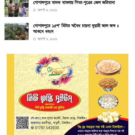
গোপালপুরে মাদক মামলায় পিতা-পুত্রের জেল জরিমানা
আগস্ট ৬, ২০২৬
গোপালপুরে ১৫শ’ মিটার অবৈধ চায়না দুয়ারী জাল জব্দ ॥
আগুনে ধ্বংস
আগস্ট ৬, ২০২৬