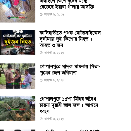
টাঙ্গাইলে কিশোরদের মধ্যে
বেড়েছে ইয়াবা-গাঁজায় আসক্তি
আগস্ট ৬, ২০২৬
কালিহাতীতে পৃথক মোটরসাইকেল
দুর্ঘটনায় দুই কিশোর নিহত ॥
আহত ৩ জন
আগস্ট ৬, ২০২৬
গোপালপুরে মাদক মামলায় পিতা-
পুত্রের জেল জরিমানা
আগস্ট ৬, ২০২৬
গোপালপুরে ১৫শ’ মিটার অবৈধ
চায়না দুয়ারী জাল জব্দ ॥ আগুনে
ধ্বংস
আগস্ট ৬, ২০২৬