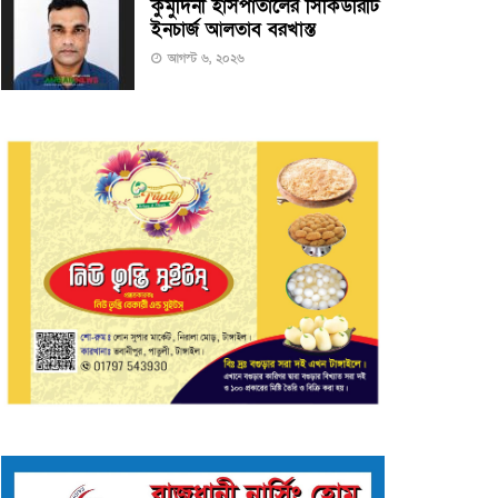
কুমুদিনী হাসপাতালের সিকিউরিটি
ইনচার্জ আলতাব বরখাস্ত
আগস্ট ৬, ২০২৬