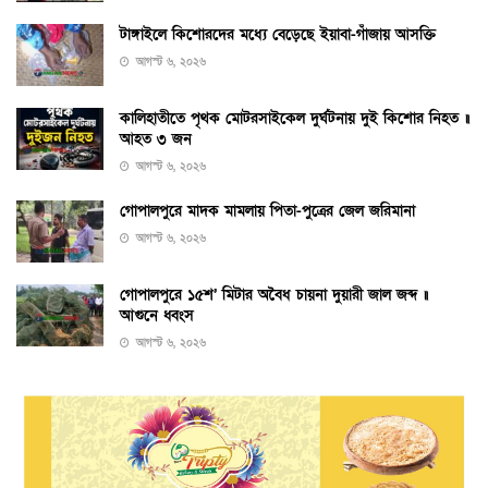
টাঙ্গাইলে কিশোরদের মধ্যে বেড়েছে ইয়াবা-গাঁজায় আসক্তি
আগস্ট ৬, ২০২৬
কালিহাতীতে পৃথক মোটরসাইকেল দুর্ঘটনায় দুই কিশোর নিহত ॥
আহত ৩ জন
আগস্ট ৬, ২০২৬
গোপালপুরে মাদক মামলায় পিতা-পুত্রের জেল জরিমানা
আগস্ট ৬, ২০২৬
গোপালপুরে ১৫শ’ মিটার অবৈধ চায়না দুয়ারী জাল জব্দ ॥
আগুনে ধ্বংস
আগস্ট ৬, ২০২৬