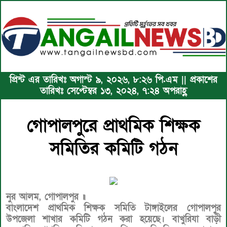
প্রিন্ট এর তারিখঃ অগাস্ট ৯, ২০২৬, ৮:২৬ পি.এম || প্রকাশের
তারিখঃ সেপ্টেম্বর ১৩, ২০২৪, ৭:২৪ অপরাহ্ণ
গোপালপুরে প্রাথমিক শিক্ষক
সমিতির কমিটি গঠন
নুর আলম, গোপালপুর ॥
বাংলাদেশ প্রাথমিক শিক্ষক সমিতি টাঙ্গাইলের গোপালপুর
উপজেলা শাখার কমিটি গঠন করা হয়েছে। বাখুরিযা বাড়ী