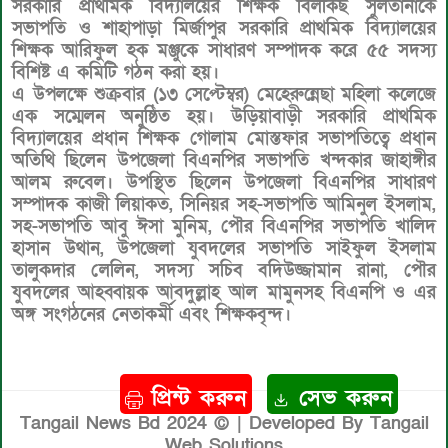
সরকারি প্রাথমিক বিদ্যালয়ের শিক্ষক বিলকিছ সুলতানাকে
সভাপতি ও শাহাপাড়া মির্জাপুর সরকারি প্রাথমিক বিদ্যালয়ের
শিক্ষক আরিফুল হক মঞ্জুকে সাধারণ সম্পাদক করে ৫৫ সদস্য
বিশিষ্ট এ কমিটি গঠন করা হয়।
এ উপলক্ষে শুক্রবার (১৩ সেপ্টেম্বর) মেহেরুন্নেছা মহিলা কলেজে
এক সম্মেলন অনুষ্ঠিত হয়। উড়িয়াবাড়ী সরকারি প্রাথমিক
বিদ্যালয়ের প্রধান শিক্ষক গোলাম মোস্তফার সভাপতিত্বে প্রধান
অতিথি ছিলেন উপজেলা বিএনপির সভাপতি খন্দকার জাহাঙ্গীর
আলম রুবেল। উপস্থিত ছিলেন উপজেলা বিএনপির সাধারণ
সম্পাদক কাজী লিয়াকত, সিনিয়র সহ-সভাপতি আমিনুল ইসলাম,
সহ-সভাপতি আবু ঈসা মুনিম, পৌর বিএনপির সভাপতি খালিদ
হাসান উথান, উপজেলা যুবদলের সভাপতি সাইফুল ইসলাম
তালুকদার লেলিন, সদস্য সচিব বদিউজ্জামান রানা, পৌর
যুবদলের আহব্বায়ক আবদুল্লাহ আল মামুনসহ বিএনপি ও এর
অঙ্গ সংগঠনের নেতাকর্মী এবং শিক্ষকবৃন্দ।
প্রিন্ট করুন
সেভ করুন
Tangail News Bd 2024 © | Developed By Tangail
Web Solutions