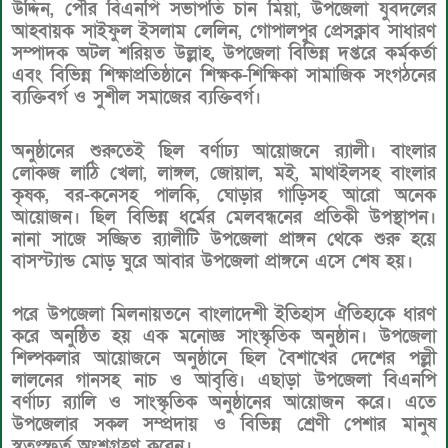
উদ্দিন, পৌর বিএনপি সভাপতি চান মিয়া, উপজেলা যুবদলের
আহবায়ক সাইফুল ইসলাম লেলিন, গোপালপুর প্রেসক্লাব সাধারণ
সম্পাদক অটল শরিয়ত উল্লাহ, উপজেলা বিভিন্ন দপ্তরে কর্মকর্তা
এবং বিভিন্ন শিক্ষাপ্রতিষ্ঠানে শিক্ষক-শিক্ষিকা সামাজিক সংগঠনের
ব্যক্তিবর্গ ও সুশীল সমাজের ব্যক্তিবর্গ।
অনুষ্ঠানের শুরুতেই ছিল বর্ণাঢ্য আয়োজনে র‌্যালী। বাংলার
লোকজ লাঠি খেলা, লাঙ্গল, জোয়াল, মই, মাথাইলসহ বাংলার
কৃষক, বর-কনেসহ পালকি, ঘোড়ার গাড়িসহ আরো অনেক
আয়োজন। ছিল বিভিন্ন ধর্মের মেলবন্ধনের প্রতিকী উপস্থাপন।
নানা সাজে সজ্জিত র‌্যালীটি উপজেলা প্রাঙ্গন থেকে শুরু হয়ে
বাসস্ট্যান্ড মোড় ঘুরে আবার উপজেলা প্রাঙ্গনে এসে শেষ হয়।
পরে উপজেলা মিলনায়তনে বাংলাদেশী ইতিহাস ঐতিহ্যকে ধারণ
করে অনুষ্ঠিত হয় এক মনোজ্ঞ সাংস্কৃতিক অনুষ্ঠান। উপজেলা
শিল্পকলার আয়োজনে অনুষ্ঠানে ছিল বৈশাখের দেশের পল্লী
লালনের গানসহ নাচ ও আবৃত্তি। এছাড়া উপজেলা বিএনপি
বর্ণাঢ্য র‌্যালি ও সাংস্কৃতিক অনুষ্ঠানের আয়োজন করে। এতে
উপজেলার সকল সম্প্রদায় ও বিভিন্ন শ্রেণী পেশার মানুষ
স্বতঃস্ফূর্ত অংশগ্রহণ করেন।