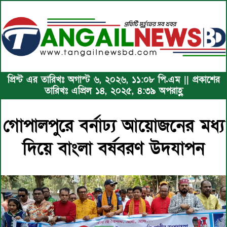
প্রিন্ট এর তারিখঃ অগাস্ট ৬, ২০২৬, ১১:০৮ পি.এম || প্রকাশের
তারিখঃ এপ্রিল ১৪, ২০২৫, ৪:৩৯ অপরাহ্ণ
গোপালপুরে বর্নাঢ্য আয়োজনের মধ্য
দিয়ে বাংলা বর্ষবরণ উদযাপন