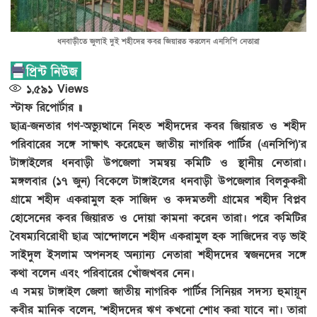
ধনবাড়ীতে জুলাই দুই শহীদের কবর জিয়ারত করলেন এনসিপি নেতারা
১,৫৯১
Views
স্টাফ রিপোর্টার ॥
ছাত্র-জনতার গণ-অভ্যুত্থানে নিহত শহীদদের কবর জিয়ারত ও শহীদ
পরিবারের সঙ্গে সাক্ষাৎ করেছেন জাতীয় নাগরিক পার্টির (এনসিপি)’র
টাঙ্গাইলের ধনবাড়ী উপজেলা সমন্বয় কমিটি ও স্থানীয় নেতারা।
মঙ্গলবার (১৭ জুন) বিকেলে টাঙ্গাইলের ধনবাড়ী উপজেলার বিলকুকরী
গ্রামে শহীদ একরামুল হক সাজিদ ও কদমতলী গ্রামের শহীদ বিপ্লব
হোসেনের কবর জিয়ারত ও দোয়া কামনা করেন তারা। পরে কমিটির
বৈষম্যবিরোধী ছাত্র আন্দোলনে শহীদ একরামুল হক সাজিদের বড় ভাই
সাইদুল ইসলাম অপনসহ অন্যান্য নেতারা শহীদদের স্বজনদের সঙ্গে
কথা বলেন এবং পরিবারের খোঁজখবর নেন।
এ সময় টাঙ্গাইল জেলা জাতীয় নাগরিক পার্টির সিনিয়র সদস্য হুমায়ূন
কবীর মানিক বলেন, ‘শহীদদের ঋণ কখনো শোধ করা যাবে না। তারা