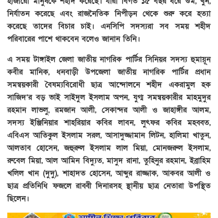
হাজারো মানুষকে শহীদ করেছে। যারা বিগত ১৫ বছর ধরে গুম, খুন,
নির্যাতন করেছে এবং রাজনৈতিক নিপীড়ন থেকে শুরু করে হত্যা
করেছে তাদের বিচার চাই। এনসিপি সদস্যরা সব সময় শহীদ
পরিবারের পাশে থাকবেন বলেও জানান তিনি।
এ সময় টাঙ্গাইল জেলা জাতীয় নাগরিক পার্টির সিনিয়র সদস্য হুমায়ূন
কবীর মানিক, ধনবাড়ী উপজেলা জাতীয় নাগরিক পার্টির প্রধান
সমন্বয়কারী বৈষম্যবিরোধী ছাত্র আন্দোলনে শহীদ একরামুল হক
সাজিদ’র বড় ভাই সাইদুল ইসলাম অপন, যুগ্ম সমন্বয়কারীর মাহমুদুর
রহমান লাভলু, রমজান আলী, সেকান্দর আলী ও জাহাঙ্গীর আলম,
সদস্য ইঞ্জিনিয়ার শাহরিয়ার কবির লাবন, লুৎফর কবির মহব্বত,
এবিএস আতিকুল ইসলাম সরল, আসাদুজ্জামান লিটন, হালিমা খাতুন,
আলতাব হোসেন, জহুরুল ইসলাম লাল মিয়া, মোনজরুল ইসলাম,
রুবেল মিয়া, আল আমিন বিদ্যুত, মাসুদ রানা, তুহিনুর রহমান, ইব্রাহিম
খলিল খান (দুদু), শাহাদত হোসেন, আব্দুর রাজ্জাক, আকবর আলী ও
ছাত্র প্রতিনিধি ফজলে রাব্বী দিনারসহ স্থানীয় ছাত্র নেতারা উপস্থিত
ছিলেন।