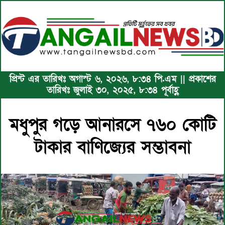
প্রিন্ট এর তারিখঃ অগাস্ট ৬, ২০২৬, ৮:৩৪ পি.এম || প্রকাশের
তারিখঃ জুলাই ৩০, ২০২৫, ৮:৩৪ পূর্বাহ্ণ
মধুপুর গড়ে আনারসে ৭৬০ কোটি
টাকার বাণিজ্যের সম্ভাবনা