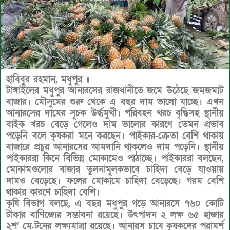
হাবিবুর রহমান, মধুপুর ॥
টাঙ্গাইলের মধুপুর আনারসের রাজধানীতে জমে উঠেছে জমজমাট
বাজার। মৌসুমের শুরু থেকে এ বছর দাম ভালো যাচ্ছে। এখন
আনারসের দামের সূচক উর্দ্ধমুখী। পরিবহন খরচ বৃদ্ধিসহ স্থানীয়
বাইক খরচ বেড়ে গেলেও দাম ভালোর কারণে তেমন প্রভাব
পড়েনি বলে কৃষকরা মনে করছেন। পাইকার-ক্রেতা বেশি থাকায়
বাজারে প্রচুর আনারসের আমদানি থাকলেও দাম পড়েনি। স্থানীয়
পাইকাররা কিনে বিভিন্ন মোকামেও পাঠাচ্ছে। পাইকাররা বলছেন,
মোকামগুলোর বাজার তুলনামূলকভাবে চাহিদা বেড়ে যাওয়ায়
দামও বেড়েছে। ফলের মোকামে চাহিদা বেড়েছে। গরম বেশি
থাকার কারণে চাহিদা বেশি।
কৃষি বিভাগ বলছে, এ বছর মধুপুর গড়ে আনারসে ৭৬০ কোটি
টাকার বাণিজ্যের সম্ভাবনা রয়েছে। উৎপাদন ২ লক্ষ ৬৫ হাজার
২শ’ মে.টনের লক্ষ্যমাত্রা রয়েছে। আনারস চাষে কৃষকদের পরামর্শ