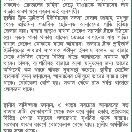
থাকলেও ক্রেতাদের চাহিদা বেড়ে যাওয়াকে আনারসের দাম
বাড়ার কারণ মনে করেন এই ব্যবসায়ী।
স্থানীয় ট্রাক ড্রাইভার্স ইউনিয়নের সদস্য বেলাল জানান, মধুপুর
থেকে প্রতিদিন শতাধিক ছোট-বড় আনারসের গাড়ি বিভিন্ন
জেলায় যায়। বাজার ছাড়াও বাগান থেকেও সরাসরি ট্রাকে উঠানো
হয়। সড়ক পাকা থাকায় গ্রামের ভেতরে বাগানেও যায় গাড়ি।
বাগান থেকেও মোকামে যাচ্ছে আনারস। জলছত্র ট্রাক ড্রাইভার্স
ইউনিয়নের সাধারণ সম্পাদক শহীদুল ইসলাম বলেন, এ বাজার
থেকে প্রতিদিন দেশের বিভিন্ন প্রান্তে আনারসের সমাগম ঘটে
থাকে। চালক, ব্যাপারীসহ বাজারে আসা মানুষদের জন্য তাদের
অফিসেই কম খরচে থাকার সুব্যবস্থা করেছে। স্থানীয় হোটেল
ব্যবসায়ী সুমন জানালেন, আনারসের মৌসুমে তাদের বাজার চাঙ্গা
থাকে। বেচাকেনা বেশি হয়। সকাল থেকে রাত পর্যন্ত বাজারে
লোকজন থাকে।
স্থানীয় বাসিন্দারা জানান, এ গড়ের সবচেয়ে আনারসের বড়
বাজার এটি। দোকানপাট থেকে শুরু করে কুলি, হকার, শ্রমিকসহ
বিভিন্ন পেশার মানুষের পদচারণায় মুখরিত থাকে বাজার।
সরগরম থাকার কারণে বেচাকেনাও বেড়ে যায়। স্থানীয় অর্থনীতির
চাকা সচল থাকে।