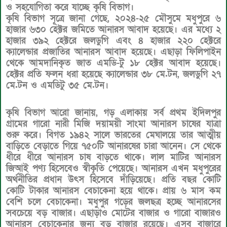
ও সহযোগিতা করে যাচ্ছে কৃষি বিভাগ।
কৃষি বিভাগ সূত্রে জানা গেছে, ২০২৪-২৫ মৌসুমে মধুপুরে ৬
হাজার ৬৩০ হেক্টর জমিতে আনারস আবাদ হয়েছে। এর মধ্যে ২
হাজার ৩৯২ হেক্টরে জলডুগি এবং ৪ হাজার ২২০ হেক্টরে
ক্যালেন্ডার প্রজাতির আনারস আবাদ হয়েছে। এছাড়া ফিলিপাইন
থেকে আমদানিকৃত জাত এমডি-টু ১৮ হেক্টর আবাদ হয়েছে।
হেক্টর প্রতি ফলন ধরা হয়েছে ক্যালেন্ডার ৩৮ মে.টন, জলডুগি ২৭
মে.টন ও এমডিটু ৩৫ মে.টন।
কৃষি বিভাগ আরো জানায়, গড় এলাকায় সর্ব প্রথম ইদিলপুর
গ্রামের গারো নারী মিজি দয়াময়ী সাংমা আনারস চাষের যাত্রা
শুরু করে। বিগত ১৯৪২ সালে ভারতের মেঘালয়ে তার আত্মীয়
বাড়িতে বেড়াতে গিয়ে ৭৫০টি আনারষের চারা আনেন। সে থেকে
ধীরে ধীরে আনারস চাষ বাড়তে থাকে। লাল মাটির আনারস
জিআই পণ্য হিসেবেও স্বীকৃতি পেয়েছে। আনারস এখন মধুপুরের
অর্থনীতির প্রধান উৎস হিসেবে দাঁড়িয়েছে। প্রতি বছর কোটি
কোটি টাকার আনারস বেচাকেনা হয়ে থাকে। প্রায় ৬ মাস কম
বেশি চলে বেচাকেনা। মধুপুর গড়ের জলছত্র হচ্ছে আনারসের
সবচেয়ে বড় বাজার। এছাড়াও মোটের বাজার ও গারো বাজারও
আনারস বেচাকেনার জন্য বড় বাজার রয়েছে। এসব বাজারে