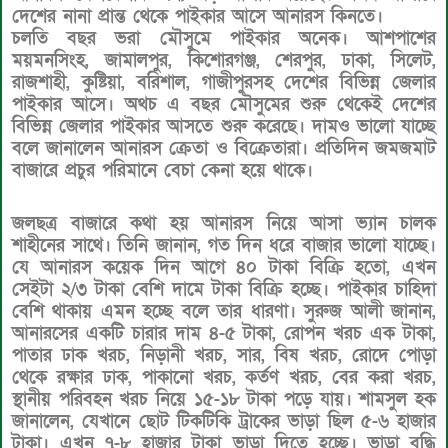
দেশের নানা প্রান্ত থেকে পাইকার আসে আনারস কিনতে।
চলতি বছর ভরা মৌসুমে পাইকার অনেক। আশপাশের
ময়মনসিংহ, জামালপুর, কিশোরগঞ্জ, শেরপুর, ঢাকা, সিলেট,
রাজশাহী, কুষ্টিয়া, বরিশাল, গাজীপুরসহ দেশের বিভিন্ন জেলার
পাইকার আসে। অথচ এ বছর মৌসুমের শুরু থেকেই দেশের
বিভিন্ন জেলার পাইকার আসতে শুরু করেছে। দামও ভালো যাচ্ছে
বলে জানালেন আনারস ক্রেতা ও বিক্রেতারা। প্রতিদিন জমজমাট
বাজারে প্রচুর পরিমানে বেচা কেনা হয়ে থাকে।
জলছত্র বাজারে কথা হয় আনারস নিয়ে আসা ভ্যান চালক
শাহীনের সাথে। তিনি জানান, গত দিন ধরে বাজার ভালো যাচ্ছে।
যে আনারস কয়েক দিন আগে ৪০ টাকা বিক্রি হতো, এখন
সেইটা ২/৩ টাকা বেশি দামে টাকা বিক্রি হচ্ছে। পাইকার চাহিদা
বেশি থাকায় এমন হচ্ছে বলে তার ধারণা। সুরুজ আলী জানান,
আনারসের একটি চারার দাম ৪-৫ টাকা, রোপন খরচ এক টাকা,
পাতার ঢাক খরচ, নিড়ানী খরচ, সার, বিষ খরচ, রোদে পোড়া
থেকে রক্ষার ঢাক, পাকানো খরচ, কর্তণ খরচ, বের করা খরচ,
স্থানীয় পরিবহন খরচ নিয়ে ১৫-১৮ টাকা পড়ে যায়। শামসুল হক
জানালেন, যেখানে ছোট টিকটিকি ট্রাকের ভাড়া ছিল ৫-৬ হাজার
টাকা। এখন ৭-৮ হাজার টাকা ভাড়া দিতে হচ্ছে। ভাড়া বৃদ্ধি