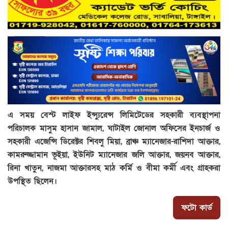
এ সময় বেস্ট লাইফ ইন্স্যুরেন্স লিমিটেডের সহকারী ব্যবস্থাপনা
পরিচালক মাসুম হাসান জামাল, ঘাটাইল জোনাল অফিসের ইনচার্জ ও
সহকারী এজেন্সি ডিরেক্টর শিবলু মিয়া, ব্রাঞ্চ ম্যানেজার-রাশিদা আক্তার,
কামরুজ্জামান ভূইয়া, ইউনিট ম্যানেজার জলি আক্তার, জয়নব আক্তার,
রিনা খাতুন, নাজমা আক্তারসহ মাঠ কর্মি ও বীমা কর্মী এবং গ্রাহকরা
উপস্থিত ছিলেন।
ফটো কার্ড