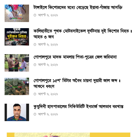
টাঙ্গাইলে কিশোরদের মধ্যে বেড়েছে ইয়াবা-গাঁজায় আসক্তি
আগস্ট ৬, ২০২৬
কালিহাতীতে পৃথক মোটরসাইকেল দুর্ঘটনায় দুই কিশোর নিহত ॥
আহত ৩ জন
আগস্ট ৬, ২০২৬
গোপালপুরে মাদক মামলায় পিতা-পুত্রের জেল জরিমানা
আগস্ট ৬, ২০২৬
গোপালপুরে ১৫শ’ মিটার অবৈধ চায়না দুয়ারী জাল জব্দ ॥
আগুনে ধ্বংস
আগস্ট ৬, ২০২৬
কুমুদিনী হাসপাতালের সিকিউরিটি ইনচার্জ আলতাব বরখাস্ত
আগস্ট ৬, ২০২৬