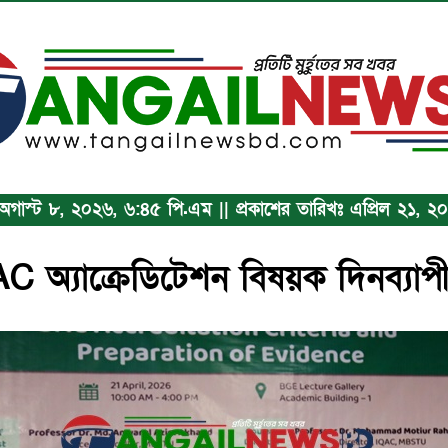
ঃ অগাস্ট ৮, ২০২৬, ৬:৪৫ পি.এম || প্রকাশের তারিখঃ এপ্রিল ২১, ২
C অ্যাক্রেডিটেশন বিষয়ক দিনব্যাপী প