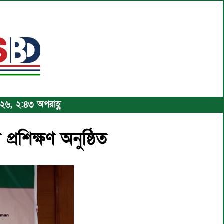
০২৬, ২:৪৩ অপরাহ্ণ
্রশিক্ষণ অনুষ্ঠিত