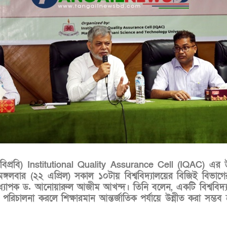
ের (মাভাবিপ্রবি) Institutional Quality Assurance Cell (IQAC
 মঙ্গলবার (২২ এপ্রিল) সকাল ১০টায় বিশ্ববিদ্যালয়ের বিজিই বিভাগের
র অধ্যাপক ড. আনোয়ারুল আজীম আখন্দ। তিনি বলেন, একটি বিশ্ববিদ্য
রিচালনা করলে শিক্ষারমান আন্তর্জাতিক পর্যায়ে উন্নীত করা সম্ভব হবে।