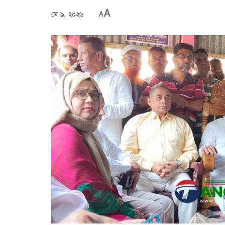
A
মে ৯, ২০২৬
A