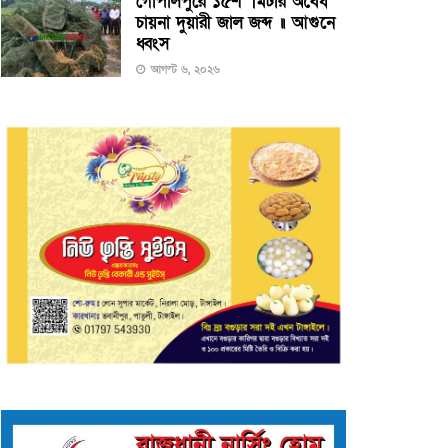
গোপালপুরে ১৫শ’ মিটার অবৈধ
চায়না দুয়ারী জাল জব্দ ॥ আগুনে
ধ্বংস
আগস্ট ৬, ২০২৬