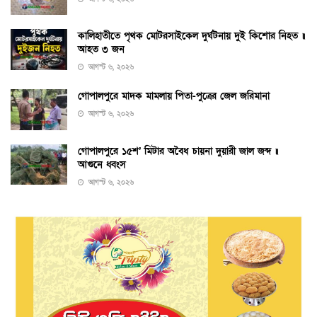
কালিহাতীতে পৃথক মোটরসাইকেল দুর্ঘটনায় দুই কিশোর নিহত ॥
আহত ৩ জন
আগস্ট ৬, ২০২৬
গোপালপুরে মাদক মামলায় পিতা-পুত্রের জেল জরিমানা
আগস্ট ৬, ২০২৬
গোপালপুরে ১৫শ’ মিটার অবৈধ চায়না দুয়ারী জাল জব্দ ॥
আগুনে ধ্বংস
আগস্ট ৬, ২০২৬