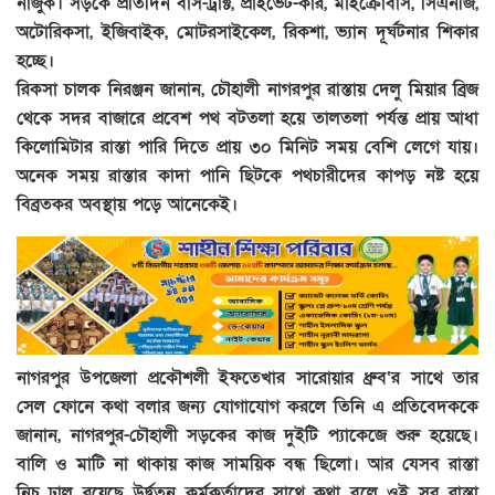
নাজুক। সড়কে প্রতিদিন বাস-ট্রাক্ট, প্রাইভেট-কার, মাইক্রোবাস, সিএনজি,
অটোরিকসা, ইজিবাইক, মোটরসাইকেল, রিকশা, ভ্যান দূর্ঘটনার শিকার
হচ্ছে।
রিকসা চালক নিরঞ্জন জানান, চৌহালী নাগরপুর রাস্তায় দেলু মিয়ার ব্রিজ
থেকে সদর বাজারে প্রবেশ পথ বটতলা হয়ে তালতলা পর্যন্ত প্রায় আধা
কিলোমিটার রাস্তা পারি দিতে প্রায় ৩০ মিনিট সময় বেশি লেগে যায়।
অনেক সময় রাস্তার কাদা পানি ছিটকে পথচারীদের কাপড় নষ্ট হয়ে
বিব্রতকর অবস্থায় পড়ে আনেকেই।
নাগরপুর উপজেলা প্রকৌশলী ইফতেখার সারোয়ার ধ্রুব‘র সাথে তার
সেল ফোনে কথা বলার জন্য যোগাযোগ করলে তিনি এ প্রতিবেদককে
জানান, নাগরপুর-চৌহালী সড়কের কাজ দুইটি প্যাকেজে শুরু হয়েছে।
বালি ও মাটি না থাকায় কাজ সাময়িক বন্ধ ছিলো। আর যেসব রাস্তা
নিচু ঢাল রয়েছে উর্দ্বতন কর্মকর্তাদের সাথে কথা বলে ওই সব রাস্তা