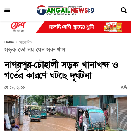
Home
আলোচিত
সড়ক তো নয় যেন সরু খাল
নাগরপুর-চৌহালী সড়ক খানাখন্দ ও
গর্তের কারণে ঘটছে দূর্ঘটনা
A
মে ১৮, ২০২৬
A