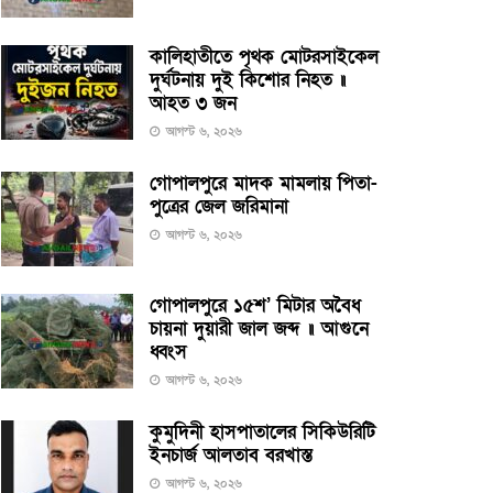
কালিহাতীতে পৃথক মোটরসাইকেল
দুর্ঘটনায় দুই কিশোর নিহত ॥
আহত ৩ জন
আগস্ট ৬, ২০২৬
গোপালপুরে মাদক মামলায় পিতা-
পুত্রের জেল জরিমানা
আগস্ট ৬, ২০২৬
গোপালপুরে ১৫শ’ মিটার অবৈধ
চায়না দুয়ারী জাল জব্দ ॥ আগুনে
ধ্বংস
আগস্ট ৬, ২০২৬
কুমুদিনী হাসপাতালের সিকিউরিটি
ইনচার্জ আলতাব বরখাস্ত
আগস্ট ৬, ২০২৬