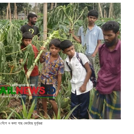
েঁপে ও কলা গাছ কেটেছে দুর্বৃত্তরা