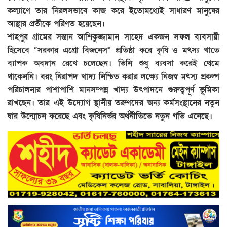
কল্যাণে তার নিরলসভাবে কাজ করে ইতোমধ্যেই সাধারণ মানুষের
আস্থার প্রতীকে পরিণত হয়েছেন।
শাহপুর গ্রামের সন্তান আশিকুজ্জামান সাহেদ একজন সফল ব্যবসায়ী
হিসেবে “সরকার এগ্রো বিজনেস” প্রতিষ্ঠা করে কৃষি ও মৎস্য খাতে
ব্যাপক অবদান রেখে চলেছেন। তিনি শুধু ব্যবসা করেই থেমে
থাকেননি। বরং নিরাপদ খাদ্য নিশ্চিত করার লক্ষ্যে নিজস্ব মৎস্য প্রকল্প
পরিচালনার পাশাপাশি মানসম্পন্ন খাদ্য উৎপাদনে গুরুত্বপূর্ণ ভূমিকা
রাখছেন। তার এই উদ্যোগ স্থানীয় তরুণদের জন্য কর্মসংস্থানের নতুন
দ্বার উন্মোচন করেছে এবং কৃষিনির্ভর অর্থনীতিতে নতুন গতি এনেছে।