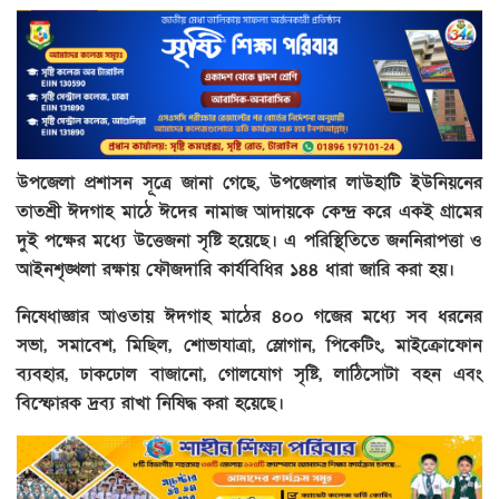
উপজেলা প্রশাসন সূত্রে জানা গেছে, উপজেলার লাউহাটি ইউনিয়নের
তাতশ্রী ঈদগাহ মাঠে ঈদের নামাজ আদায়কে কেন্দ্র করে একই গ্রামের
দুই পক্ষের মধ্যে উত্তেজনা সৃষ্টি হয়েছে। এ পরিস্থিতিতে জননিরাপত্তা ও
আইনশৃঙ্খলা রক্ষায় ফৌজদারি কার্যবিধির ১৪৪ ধারা জারি করা হয়।
নিষেধাজ্ঞার আওতায় ঈদগাহ মাঠের ৪০০ গজের মধ্যে সব ধরনের
সভা, সমাবেশ, মিছিল, শোভাযাত্রা, স্লোগান, পিকেটিং, মাইক্রোফোন
ব্যবহার, ঢাকঢোল বাজানো, গোলযোগ সৃষ্টি, লাঠিসোটা বহন এবং
বিস্ফোরক দ্রব্য রাখা নিষিদ্ধ করা হয়েছে।