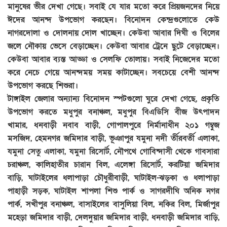
মানুষের ভীর দেখা গেছে। সবাই যে যার মতো করে প্রিয়জনদের নিয়ে
ঈদের আনন্দ উপভোগ করছেন। বিনোদন কেন্দ্রগুলোতে কেউ
নাগরদোলা ও দোলনায় দোল খাচ্ছেন। কেউবা আবার দিঘী ও বিলের
জলে নৌকায় ভেসে বেড়াচ্ছেন। কেউবা আবার ট্রেনে ছুটে বেড়াচ্ছেন।
কেউবা আবার ব্যস্ত আড্ডা ও সেলফি তোলায়। সবাই নিজেদের মতো
করে নেচে গেয়ে আনন্দময় সময় কাটাচ্ছেন। সবচেয়ে বেশী আনন্দ
উপভোগ করছে শিশুরা।
টাঙ্গাইল জেলার অন্যান্য বিনোদন স্পটগুলো ঘুরে দেখা গেছে, প্রকৃতি
উপভোগ করতে মধুপুর বনাঞ্চল, মধুপুর বিএডিসি বীজ উৎপাদন
খামার, ধনবাড়ী নবাব বাড়ী, গোপালপুরে নির্মানাধীন ২০১ গম্বুজ
মসজিদ, হেমনগর জমিদার বাড়ী, ভূঞাপুর যমুনা নদী র্তীরবর্তী এলাকা,
যমুনা সেতু এলাকা, যমুনা রিসোর্ট, নৌপথে গোবিন্দাসী থেকে গাবসারা
চরাঞ্চল, কালিহাতীর চারান বিল, এলেঙ্গা রিসোর্ট, করটিয়া জমিদার
বাড়ি, ঘাটাইলের ধলাপাড়া চৌধুরীবাড়ী, ঘাটাইল-ঝড়কা ও ধলাপাড়া
পাহাড়ী সড়ক, ঘাটাইল শাপলা শিশু পার্ক ও সাগরদীঘি অনিক নগর
পার্ক, সখীপুর বনাঞ্চল, বাসাইলের বাসুলিয়া বিল, নকির বিল, মির্জাপুর
মহেড়া জমিদার বাড়ী, দেলদুয়ার জমিদার বাড়ী, ধনবাড়ী জমিদার বাড়ি,