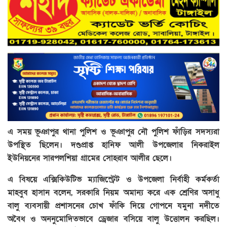
এ সময় ভূঞাপুর থানা পুলিশ ও ভূঞাপুর নৌ পুলিশ ফাঁড়ির সদস্যরা
উপস্থিত ছিলেন। দণ্ডপ্রাপ্ত হানিফ আলী উপজেলার নিকরাইল
ইউনিয়নের সারপলশিয়া গ্রামের সোহরাব আলীর ছেলে।
এ বিষয়ে এক্সিকিউটিভ ম্যাজিস্ট্রেট ও উপজেলা নির্বাহী কর্মকর্তা
মাহবুব হাসান বলেন, সরকারি নিয়ম অমান্য করে এক শ্রেণির অসাধু
বালু ব্যবসায়ী প্রশাসনের চোখ ফাঁকি দিয়ে গোপনে যমুনা নদীতে
অবৈধ ও অননুমোদিতভাবে ড্রেজার বসিয়ে বালু উত্তোলন করছিল।