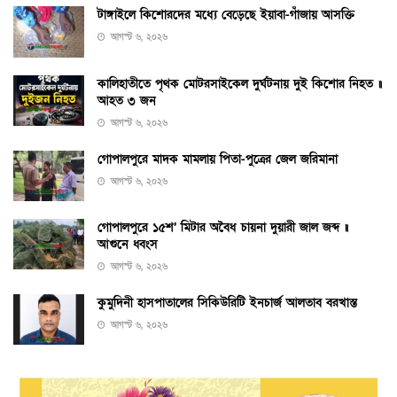
টাঙ্গাইলে কিশোরদের মধ্যে বেড়েছে ইয়াবা-গাঁজায় আসক্তি
আগস্ট ৬, ২০২৬
কালিহাতীতে পৃথক মোটরসাইকেল দুর্ঘটনায় দুই কিশোর নিহত ॥
আহত ৩ জন
আগস্ট ৬, ২০২৬
গোপালপুরে মাদক মামলায় পিতা-পুত্রের জেল জরিমানা
আগস্ট ৬, ২০২৬
গোপালপুরে ১৫শ’ মিটার অবৈধ চায়না দুয়ারী জাল জব্দ ॥
আগুনে ধ্বংস
আগস্ট ৬, ২০২৬
কুমুদিনী হাসপাতালের সিকিউরিটি ইনচার্জ আলতাব বরখাস্ত
আগস্ট ৬, ২০২৬