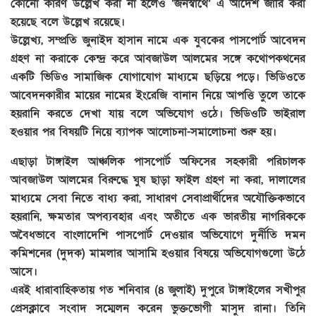
কোনো কারণ উল্লেখ করা না হলেও ‘জনস্বার্থে’ এ আদেশ জারি করা
হয়েছে বলে উল্লেখ রয়েছে।
উল্লেখ্য, সম্প্রতি জুনাইদ হাসান নামে এক যুবকের পাসপোর্ট আবেদন
গ্রহণ না করাকে কেন্দ্র করে আবজাউল আলমের সঙ্গে কথোপকথনের
একটি ভিডিও সামাজিক যোগাযোগ মাধ্যমে ছড়িয়ে পড়ে। ভিডিওতে
আবেদনকারীর মায়ের নামের ইংরেজি বানান নিয়ে আপত্তি তুলে তাকে
হয়রানি করতে দেখা যায় বলে অভিযোগ ওঠে। ভিডিওটি ভাইরাল
হওয়ার পর বিষয়টি নিয়ে ব্যাপক আলোচনা-সমালোচনা শুরু হয়।
এছাড়া টাঙ্গাইল আঞ্চলিক পাসপোর্ট অফিসের সহকারী পরিচালক
আবজাউল আলমের বিরুদ্ধে ঘুষ ছাড়া ফাইল গ্রহণ না করা, দালালের
মাধ্যমে সেবা নিতে বাধ্য করা, সাধারণ সেবাপ্রার্থীদের অযৌক্তিকভাবে
হয়রানি, ক্ষমতার অপব্যবহার এবং অতীতে এক ভারতীয় নাগরিককে
অবৈধভাবে বাংলাদেশি পাসপোর্ট দেওয়ার অভিযোগে দুর্নীতি দমন
কমিশনের (দুদক) মামলার আসামি হওয়ার বিষয়ে অভিযোগগুলো উঠে
আসে।
এরই ধারাবাহিকতায় গত শনিবার (৪ জুলাই) দুপুরে টাঙ্গাইলের সখীপুর
প্রেসক্লাবে সংবাদ সম্মেলন করেন ভুক্তভোগী মাসুদ রানা। তিনি