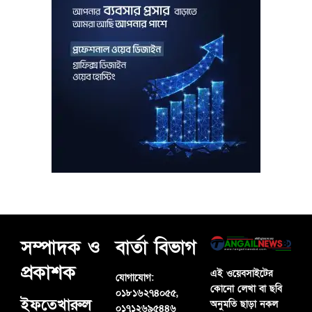
সম্পাদক ও
বার্তা বিভাগ
প্রকাশক
এই ওয়েবসাইটের
যোগাযোগ:
কোনো লেখা বা ছবি
০১৮১৬২৭৪০৫৫,
ইফতেখারুল
অনুমতি ছাড়া নকল
০১৭১২৬৯৫৪৪৬