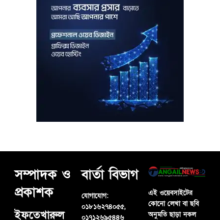
সম্পাদক ও
বার্তা বিভাগ
প্রকাশক
এই ওয়েবসাইটের
যোগাযোগ:
কোনো লেখা বা ছবি
০১৮১৬২৭৪০৫৫,
ইফতেখারুল
অনুমতি ছাড়া নকল
০১৭১২৬৯৫৪৪৬