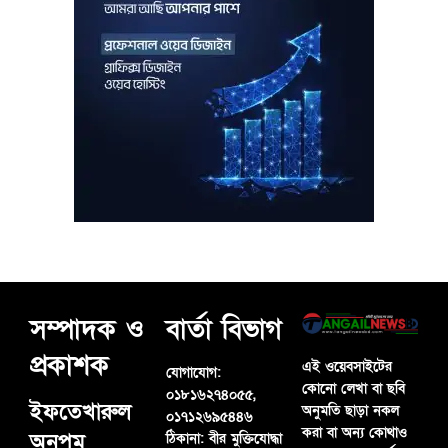
সম্পাদক ও
বার্তা বিভাগ
প্রকাশক
এই ওয়েবসাইটের
যোগাযোগ:
কোনো লেখা বা ছবি
০১৮১৬২৭৪০৫৫,
ইফতেখারুল
অনুমতি ছাড়া নকল
০১৭১২৬৯৫৪৪৬
করা বা অন্য কোথাও
অনুপম
ঠিকানা:
বীর মুক্তিযোদ্ধা