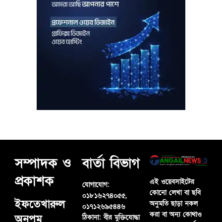
সম্পাদক ও
বার্তা বিভাগ
প্রকাশক
এই ওয়েবসাইটের
যোগাযোগ:
কোনো লেখা বা ছবি
০১৮১৬২৭৪০৫৫,
ইফতেখারুল
অনুমতি ছাড়া নকল
০১৭১২৬৯৫৪৪৬
করা বা অন্য কোথাও
অনুপম
ঠিকানা:
বীর মুক্তিযোদ্ধা