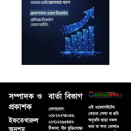
সম্পাদক ও
বার্তা বিভাগ
প্রকাশক
এই ওয়েবসাইটের
যোগাযোগ:
কোনো লেখা বা ছবি
০১৮১৬২৭৪০৫৫,
ইফতেখারুল
অনুমতি ছাড়া নকল
০১৭১২৬৯৫৪৪৬
করা বা অন্য কোথাও
অনুপম
ঠিকানা:
বীর মুক্তিযোদ্ধা