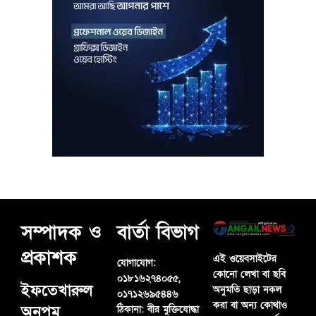
সম্পাদক ও
বার্তা বিভাগ
প্রকাশক
এই ওয়েবসাইটের
যোগাযোগ:
কোনো লেখা বা ছবি
০১৮১৬২৭৪০৫৫,
ইফতেখারুল
অনুমতি ছাড়া নকল
০১৭১২৬৯৫৪৪৬
করা বা অন্য কোথাও
অনুপম
ঠিকানা:
বীর মুক্তিযোদ্ধা