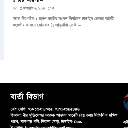
BY
জানুয়ারি ৭, ২০২৪
0
স্টাফ রিপোর্টার ॥ দ্বাদশ জাতীয় সংসদ নির্বাচনে টাঙ্গাইল জেলার আটটি
সংসদীয় আসনে সোমবার (৭ জানুয়ারি) ভোট ...
বার্তা বিভাগ
যোগাযোগ:
০১৮১৬২৭৪০৫৫, ০১৭১২৬৯৫৪৪৬
ঠিকানা:
বীর মুক্তিযোদ্ধা ফারুক আহমদ মার্কেট (২য় তলা) সিডিসি’র দক্ষিণ
পাশে, খালপাড় গলি, নিরালা মোড়, টাঙ্গাইল-১৯০০
এই
ই-মেইল:
tangailnewsbd@gmail.com