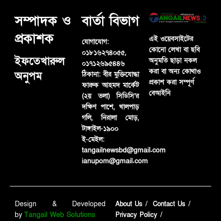
সম্পাদক ও
বার্তা বিভাগ
প্রকাশক
এই ওয়েবসাইটের
যোগাযোগ:
কোনো লেখা বা ছবি
০১৮১৬২৭৪০৫৫,
ইফতেখারুল
অনুমতি ছাড়া নকল
০১৭১২৬৯৫৪৪৬
করা বা অন্য কোথাও
অনুপম
ঠিকানা:
বীর মুক্তিযোদ্ধা
প্রকাশ করা সম্পূর্ণ
ফারুক আহমদ মার্কেট
বেআইনি
(২য় তলা) সিডিসি’র
দক্ষিণ পাশে, খালপাড়
গলি, নিরালা মোড়,
টাঙ্গাইল-১৯০০
ই-মেইল:
tangailnewsbd@gmail.com
ianupom@gmail.com
Design & Developed
About Us
Contact Us
by
Tangail Web Solutions
Privacy Policy