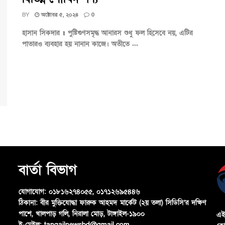
BY
অক্টোবর ৫, ২০২৪
0
হাসান সিকদার ॥ পুষ্টিগুণসমৃদ্ধ আনারস শুধু ফল হিসেবে নয়, এটির
পাতারও ব্যবহার হয় নানান কাজে। অতীতে ...
বার্তা বিভাগ
যোগাযোগ:
০১৮১৬২৭৪০৫৫, ০১৭১২৬৯৫৪৪৬
ঠিকানা:
বীর মুক্তিযোদ্ধা ফারুক আহমদ মার্কেট (২য় তলা) সিডিসি’র দক্ষিণ
পাশে, খালপাড় গলি, নিরালা মোড়, টাঙ্গাইল-১৯০০
এই
ই-মেইল:
tangailnewsbd@gmail.com