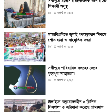
সখীপুরে মাদ্রাসায় রহস্যজনক ঘটনায় ২৮
শিক্ষার্থী অসুস্থ
BY
আগস্ট ৫, ২০২৬
মাভাবিপ্রবিতে জুলাই গণঅভ্যুত্থান দিবসে
শোভাযাত্রা ও সাংস্কৃতিক সন্ধ্যা
BY
আগস্ট ৫, ২০২৬
সখীপুরে পারিবারিক কলহের জেরে
গৃহবধূর আত্মহত্যা!
BY
আগস্ট ৫, ২০২৬
টাঙ্গাইলে অনুমোদনহীন ৩ ক্লিনিক
সিলগালা ও জরিমানা করেছে ভ্রাম্যমাণ