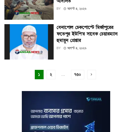
আদালত
BY
আগস্ট ৪, ২০২৬
বেনাপোল চেকপোস্টে মির্জাপুরের
ফতেপুর ইউপি’র সাবেক চেয়ারম্যান
হুমায়ুন গ্রেপ্তার
BY
আগস্ট ৪, ২০২৬
১
২
…
৭৩০