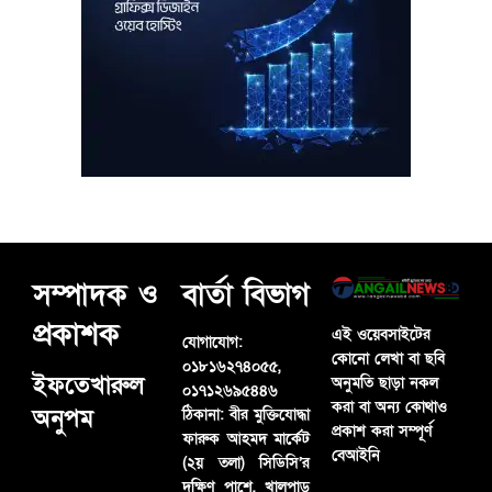
সম্পাদক ও
বার্তা বিভাগ
প্রকাশক
এই ওয়েবসাইটের
যোগাযোগ:
কোনো লেখা বা ছবি
০১৮১৬২৭৪০৫৫,
ইফতেখারুল
অনুমতি ছাড়া নকল
০১৭১২৬৯৫৪৪৬
করা বা অন্য কোথাও
অনুপম
ঠিকানা:
বীর মুক্তিযোদ্ধা
প্রকাশ করা সম্পূর্ণ
ফারুক আহমদ মার্কেট
বেআইনি
(২য় তলা) সিডিসি’র
দক্ষিণ পাশে, খালপাড়